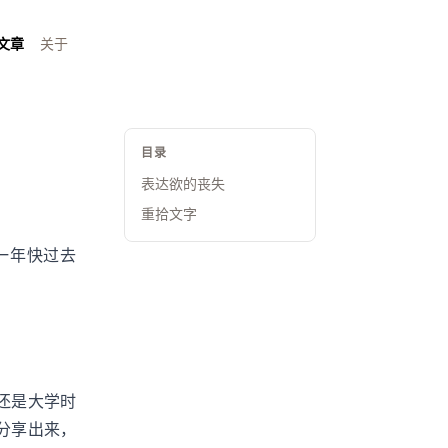
文章
关于
目录
表达欲的丧失
重拾文字
一年快过去
还是大学时
分享出来，