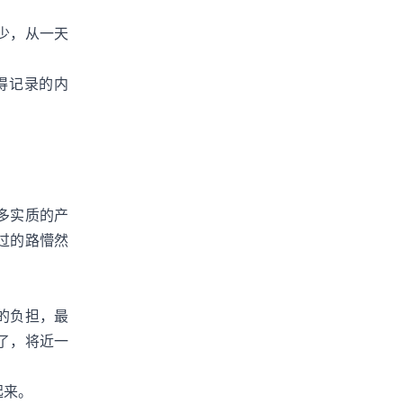
少，从一天
得记录的内
多实质的产
过的路懵然
的负担，最
了，将近一
起来。