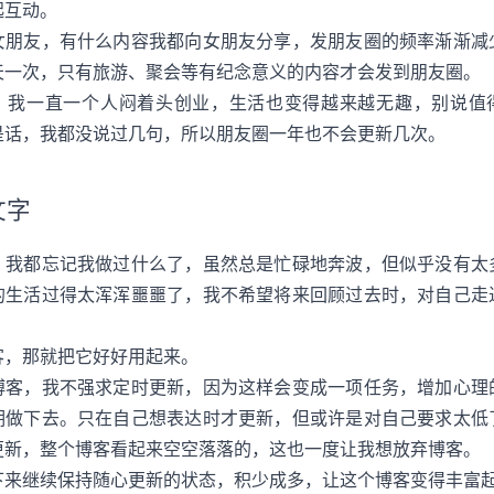
起互动。
女朋友，有什么内容我都向女朋友分享，发朋友圈的频率渐渐减
天一次，只有旅游、聚会等有纪念意义的内容才会发到朋友圈。
，我一直一个人闷着头创业，生活也变得越来越无趣，别说值
是话，我都没说过几句，所以朋友圈一年也不会更新几次。
文字
，我都忘记我做过什么了，虽然总是忙碌地奔波，但似乎没有太
的生活过得太浑浑噩噩了，我不希望将来回顾过去时，对自己走
客，那就把它好好用起来。
博客，我不强求定时更新，因为这样会变成一项任务，增加心理
期做下去。只在自己想表达时才更新，但或许是对自己要求太低
更新，整个博客看起来空空落落的，这也一度让我想放弃博客。
下来继续保持随心更新的状态，积少成多，让这个博客变得丰富