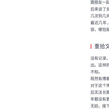
跟朋友一
后来谈了
几次到几
最近几年
容，哪怕
重拾
没有记录
出。这样
不知。
既然有博
对于这个
后无法长
年都没有
无妨，接